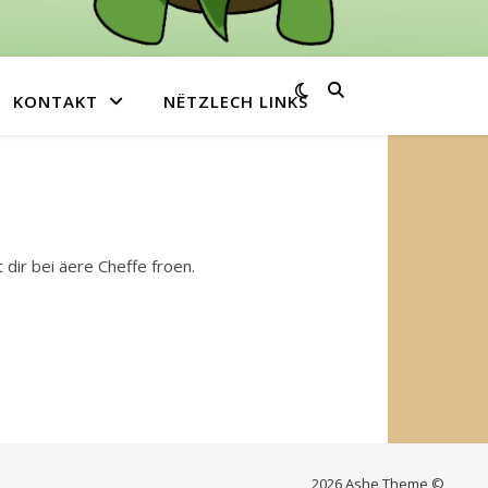
KONTAKT
NËTZLECH LINKS
dir bei äere Cheffe froen.
2026 Ashe Theme ©