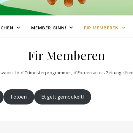
NCHEN
MEMBER GINN!
FIR MEMBEREN
Fir Memberen
uert fir d’Trimesterprogrammer, d’Fotoen an eis Zeitung kënnt 
Fotoen
Et gëtt gemoukelt!