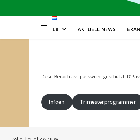
LB
AKTUELL NEWS
BRA
Dëse Beräich ass passwuertgeschützt. D’Passw
Infoen
Trimesterprogrammer
Ashe Theme by
WP Royal
.