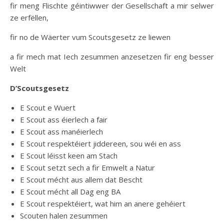
fir meng Flischte géintiwwer der Gesellschaft a mir selwer
ze erfëllen,
fir no de Wäerter vum Scoutsgesetz ze liewen
a fir mech mat Iech zesummen anzesetzen fir eng besser
Welt
D’Scoutsgesetz
E Scout e Wuert
E Scout ass éierlech a fair
E Scout ass manéierlech
E Scout respektéiert jiddereen, sou wéi en ass
E Scout léisst keen am Stach
E Scout setzt sech a fir Emwelt a Natur
E Scout mécht aus allem dat Bescht
E Scout mécht all Dag eng BA
E Scout respektéiert, wat him an anere gehéiert
Scouten halen zesummen