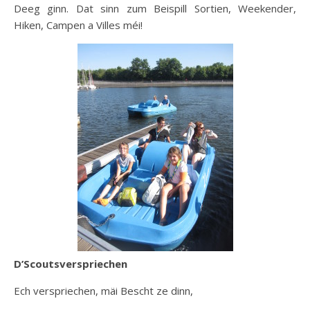
Deeg ginn. Dat sinn zum Beispill Sortien, Weekender,
Hiken, Campen a Villes méi!
D’Scoutsverspriechen
Ech verspriechen, mäi Bescht ze dinn,