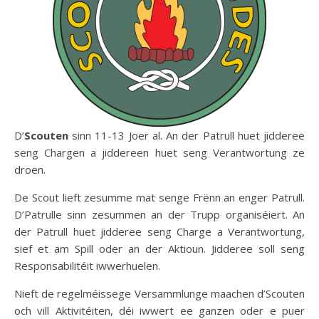
D’
Scouten
sinn 11-13 Joer al. An der Patrull huet jidderee
seng Chargen a jiddereen huet seng Verantwortung ze
droen.
De Scout lieft zesumme mat senge Frënn an enger Patrull.
D’Patrulle sinn zesummen an der Trupp organiséiert. An
der Patrull huet jidderee seng Charge a Verantwortung,
sief et am Spill oder an der Aktioun. Jidderee soll seng
Responsabilitéit iwwerhuelen.
Nieft de regelméissege Versammlunge maachen d’Scouten
och vill Aktivitéiten, déi iwwert ee ganzen oder e puer