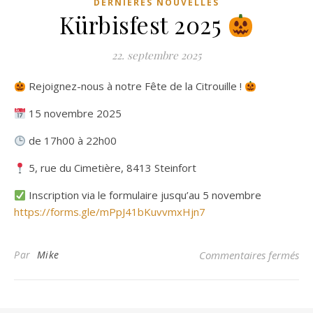
DERNIÈRES NOUVELLES
Kürbisfest 2025
22. septembre 2025
Rejoignez-nous à notre Fête de la Citrouille !
15 novembre 2025
de 17h00 à 22h00
5, rue du Cimetière, 8413 Steinfort
Inscription via le formulaire jusqu’au 5 novembre
https://forms.gle/mPpJ41bKuvvmxHjn7
sur
Par
Mike
Commentaires fermés